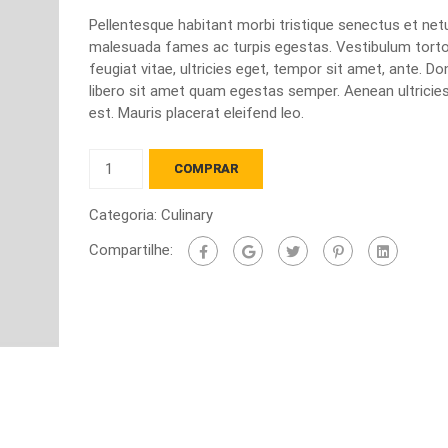
Pellentesque habitant morbi tristique senectus et net
malesuada fames ac turpis egestas. Vestibulum tort
feugiat vitae, ultricies eget, tempor sit amet, ante. D
libero sit amet quam egestas semper. Aenean ultricies
est. Mauris placerat eleifend leo.
Fursten
COMPRAR
hutchen
quantidade
Categoria:
Culinary
Compartilhe: